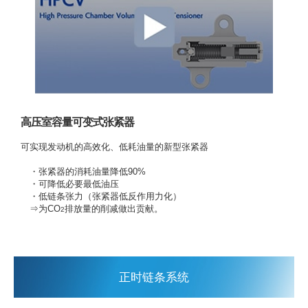
高压室容量可变式张紧器
可实现发动机的高效化、低耗油量的新型张紧器
・张紧器的消耗油量降低90%
・可降低必要最低油压
・低链条张力（张紧器低反作用力化）
⇒为CO
排放量的削减做出贡献。
2
正时链条系统