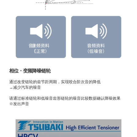
相位・变频降噪链轮
通过改变链轮的齿节距周期，实现咬合阶次音的降低
→减少汽车的噪音
请通过标准链轮和低噪音齿形链轮的噪音比较数据确认降噪效果
※发出声音