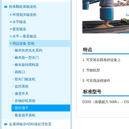
粉体颗粒体输送机
环境相关输送机
水平输送
垂直输送
水平＋垂直输送
周边设备·其他
特点
椿本快杰先生系列
椿本面一型长门
1. 可安装在既有的设备上
椿本旋转喂料器
2. 节能机型
易检口
双向门输送机
3. 可实现远程操作
监控系统
标准型号
速度开关
谷物砂轮系统
DS50（装载能力 50t/h）
密封溜子
集装袋开袋机
金属屑输送•切削液处理装置